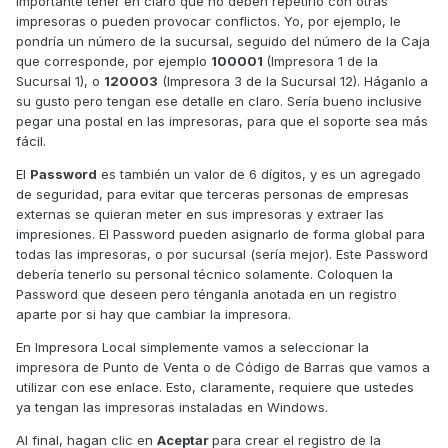
importante tener en claro que no deben repetirlo con otras
impresoras o pueden provocar conflictos. Yo, por ejemplo, le
pondría un número de la sucursal, seguido del número de la Caja
que corresponde, por ejemplo
100001
(Impresora 1 de la
Sucursal 1), o
120003
(Impresora 3 de la Sucursal 12). Háganlo a
su gusto pero tengan ese detalle en claro. Sería bueno inclusive
pegar una postal en las impresoras, para que el soporte sea más
fácil.
El
Password
es también un valor de 6 dígitos, y es un agregado
de seguridad, para evitar que terceras personas de empresas
externas se quieran meter en sus impresoras y extraer las
impresiones. El Password pueden asignarlo de forma global para
todas las impresoras, o por sucursal (sería mejor). Este Password
debería tenerlo su personal técnico solamente. Coloquen la
Password que deseen pero ténganla anotada en un registro
aparte por si hay que cambiar la impresora.
En Impresora Local simplemente vamos a seleccionar la
impresora de Punto de Venta o de Código de Barras que vamos a
utilizar con ese enlace. Esto, claramente, requiere que ustedes
ya tengan las impresoras instaladas en Windows.
Al final, hagan clic en
Aceptar
para crear el registro de la