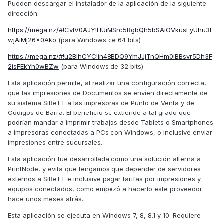
Pueden descargar el instalador de la aplicación de la siguiente
dirección:
https://mega.nz/#!CvIV0AJY!HUiMSrc5RgbQh5bSAiOVkusEyUhu3t
wjAiMj26x0Ako
(para Windows de 64 bits)
https://mega.nz/#!u2BlhCYC!in48BDQ9YmJJjTnQHm0IBBsvr5Dh3F
2isFEkYn0wBZw
(para Windows de 32 bits)
Esta aplicación permite, al realizar una configuración correcta,
que las impresiones de Documentos se envíen directamente de
su sistema SiReTT a las impresoras de Punto de Venta y de
Códigos de Barra. El beneficio se extiende a tal grado que
podrían mandar a imprimir trabajos desde Tablets o Smartphones
a impresoras conectadas a PCs con Windows, o inclusive enviar
impresiones entre sucursales.
Esta aplicación fue desarrollada como una solución alterna a
PrintNode, y evita que tengamos que depender de servidores
externos a SiReTT e inclusive pagar tarifas por impresiones y
equipos conectados, como empezó a hacerlo este proveedor
hace unos meses atrás.
Esta aplicación se ejecuta en Windows 7, 8, 8.1 y 10. Requiere